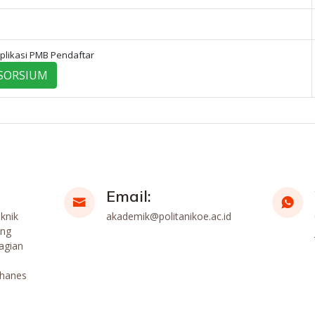
Aplikasi PMB Pendaftar
SORSIUM
Email:
knik
akademik@politanikoe.ac.id
ang
agian
ohanes