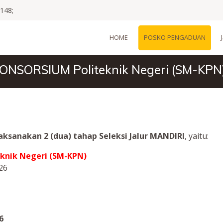
148;
HOME
POSKO PENGADUAN
KONSORSIUM Politeknik Negeri (SM-KPN
ksanakan 2 (dua) tahap Seleksi Jalur MANDIRI
, yaitu:
knik Negeri (SM-KPN)
026
26